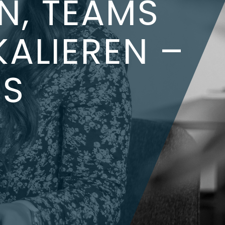
N, TEAMS
KALIEREN –
MS